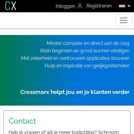
C
X
Registreren
Inloggen
Minder complex en direct aan de slag
Klein beginnen en groot kunnen eindigen
Met zekerheid en vertrouwen applicaties bouwen
Hulp en inspiratie van gelijkgestemden
Crossmarx helpt jou en je klanten verder
Contact
Heb je vragen of wil je meer toelichting? Schroom