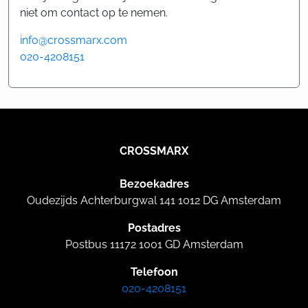
niet om contact op te nemen.
info@crossmarx.com
020-4208151
CROSSMARX
Bezoekadres
Oudezijds Achterburgwal 141 1012 DG Amsterdam
Postadres
Postbus 11172 1001 GD Amsterdam
Telefoon
020-4208151