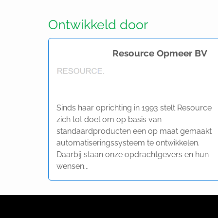
Ontwikkeld door
Resource Opmeer BV
Sinds haar oprichting in 1993 stelt Resource
zich tot doel om op basis van
standaardproducten een op maat gemaakt
automatiseringssysteem te ontwikkelen.
Daarbij staan onze opdrachtgevers en hun
wensen...