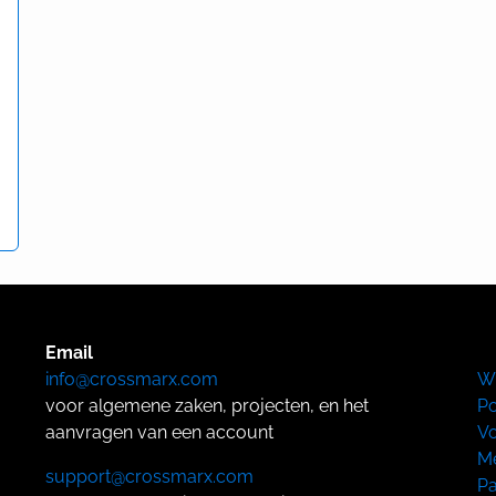
Email
info@crossmarx.com
W
voor algemene zaken, projecten, en het
Po
aanvragen van een account
Vo
Me
support@crossmarx.com
Pa