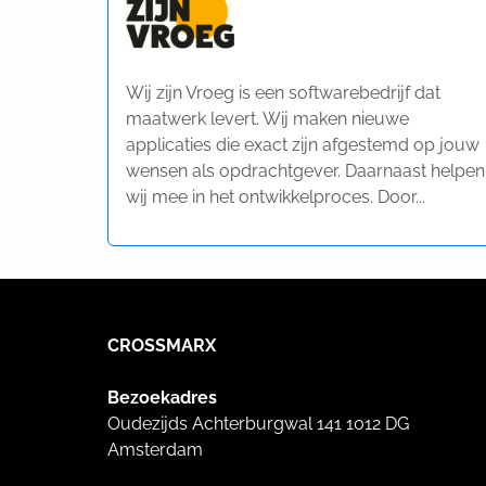
Wij zijn Vroeg is een softwarebedrijf dat
maatwerk levert. Wij maken nieuwe
applicaties die exact zijn afgestemd op jouw
wensen als opdrachtgever. Daarnaast helpen
wij mee in het ontwikkelproces. Door...
CROSSMARX
Bezoekadres
Oudezijds Achterburgwal 141 1012 DG
Amsterdam