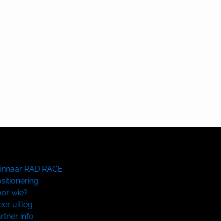
innaar RAD RACE
sitionering
or wie?
er uitleg
rtner info