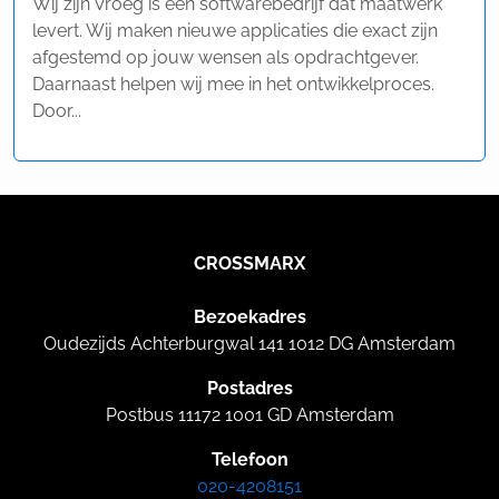
Wij zijn Vroeg is een softwarebedrijf dat maatwerk
levert. Wij maken nieuwe applicaties die exact zijn
afgestemd op jouw wensen als opdrachtgever.
Daarnaast helpen wij mee in het ontwikkelproces.
Door...
CROSSMARX
Bezoekadres
Oudezijds Achterburgwal 141 1012 DG Amsterdam
Postadres
Postbus 11172 1001 GD Amsterdam
Telefoon
020-4208151