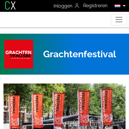
C
X
Registreren
Inloggen
Grachtenfestival