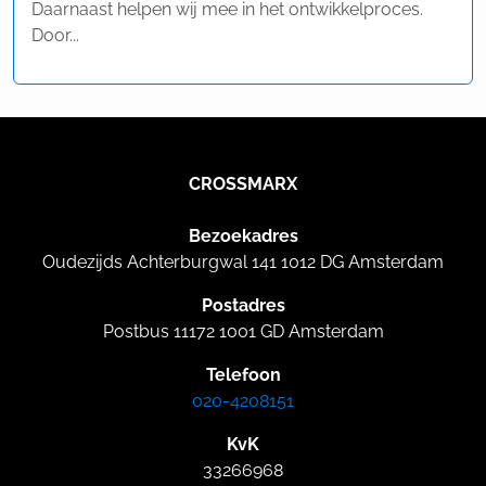
Daarnaast helpen wij mee in het ontwikkelproces.
Door...
CROSSMARX
Bezoekadres
Oudezijds Achterburgwal 141 1012 DG Amsterdam
Postadres
Postbus 11172 1001 GD Amsterdam
Telefoon
020-4208151
KvK
33266968