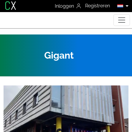
C
X
Registreren
Inloggen
Gigant