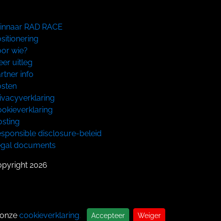
innaar RAD RACE
sitionering
or wie?
er uitleg
rtner info
sten
ivacyverklaring
okieverklaring
sting
sponsible disclosure-beleid
egal documents
pyright 2026
 onze
cookieverklaring
.
Accepteer
Weiger