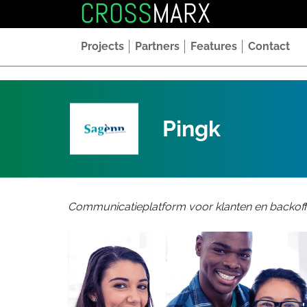
CROSS
MARX
Projects
Partners
Features
Contact
Pingk
Communicatieplatform voor klanten en backoff