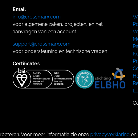
Email
info@crossmarx.com
W
voor algemene zaken, projecten, en het
Po
aanvragen van een account
Vo
Me
support@crossmarx.com
Pa
voor ondersteuning en technische vragen
Ko
Pr
Certificates
Co
Ho
Re
L
Co
rbeteren. Voor meer informatie zie onze
privacyverklaring
en